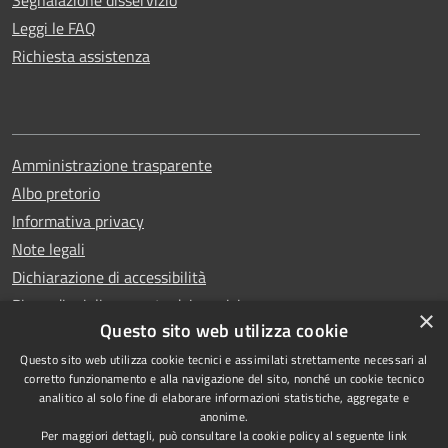
Segnalazione disservizio
Leggi le FAQ
Richiesta assistenza
Amministrazione trasparente
Albo pretorio
Informativa privacy
Note legali
Dichiarazione di accessibilità
Piano di miglioramento dei servizi
×
Questo sito web utilizza cookie
Questo sito web utilizza cookie tecnici e assimilati strettamente necessari al
corretto funzionamento e alla navigazione del sito, nonché un cookie tecnico
analitico al solo fine di elaborare informazioni statistiche, aggregate e
RSS
Copyright © 2026 • Comune di
anonime.
Accessibilità
Capri • Powered by
Per maggiori dettagli, può consultare la cookie policy al seguente
link