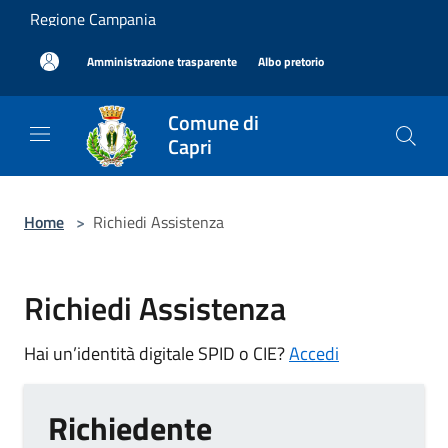
Salta al contenuto principale
Regione Campania
|
|
Amministrazione trasparente
Albo pretorio
Comune di
Capri
Home
>
Richiedi Assistenza
Richiedi Assistenza
Hai un’identità digitale SPID o CIE?
Accedi
Richiedente