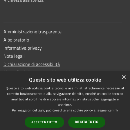
Richiesta assistenza
Amministrazione trasparente
Albo pretorio
Informativa privacy
Note legali
Dichiarazione di accessibilità
Piano di miglioramento dei servizi
×
Questo sito web utilizza cookie
Questo sito web utilizza cookie tecnici e assimilati strettamente necessari al
corretto funzionamento e alla navigazione del sito, nonché un cookie tecnico
analitico al solo fine di elaborare informazioni statistiche, aggregate e
RSS
Copyright © 2026 • Comune di
anonime.
Accessibilità
Capri • Powered by
Per maggiori dettagli, può consultare la cookie policy al seguente
link
Privacy
Municipium
Accesso
•
RIFIUTA TUTTO
ACCETTA TUTTO
Cookie
redazione