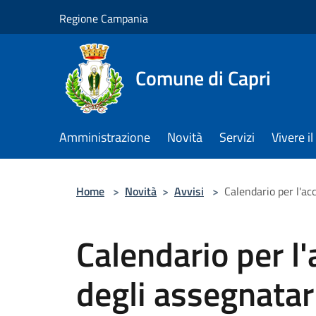
Salta al contenuto principale
Regione Campania
Comune di Capri
Amministrazione
Novità
Servizi
Vivere 
Home
>
Novità
>
Avvisi
>
Calendario per l'acc
Calendario per l'
degli assegnatari