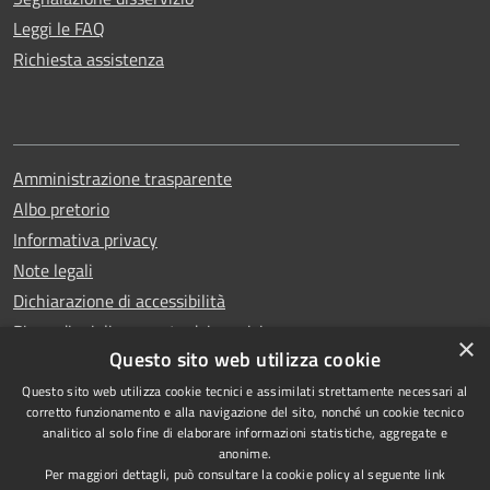
Leggi le FAQ
Richiesta assistenza
Amministrazione trasparente
Albo pretorio
Informativa privacy
Note legali
Dichiarazione di accessibilità
Piano di miglioramento dei servizi
×
Questo sito web utilizza cookie
Questo sito web utilizza cookie tecnici e assimilati strettamente necessari al
corretto funzionamento e alla navigazione del sito, nonché un cookie tecnico
analitico al solo fine di elaborare informazioni statistiche, aggregate e
RSS
Copyright © 2026 • Comune di
anonime.
Accessibilità
Capri • Powered by
Per maggiori dettagli, può consultare la cookie policy al seguente
link