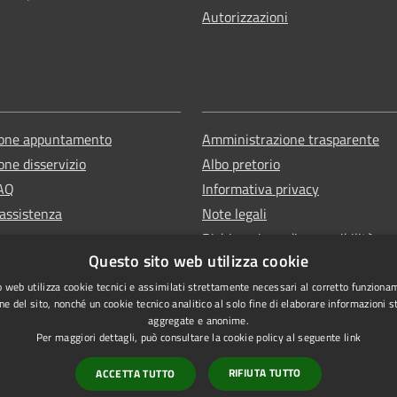
Autorizzazioni
ione appuntamento
Amministrazione trasparente
one disservizio
Albo pretorio
FAQ
Informativa privacy
 assistenza
Note legali
Dichiarazione di accessibilità
Questo sito web utilizza cookie
Piano di miglioramento dei servi
 web utilizza cookie tecnici e assimilati strettamente necessari al corretto funziona
ne del sito, nonché un cookie tecnico analitico al solo fine di elaborare informazioni st
aggregate e anonime.
Per maggiori dettagli, può consultare la cookie policy al seguente
link
RIFIUTA TUTTO
ACCETTA TUTTO