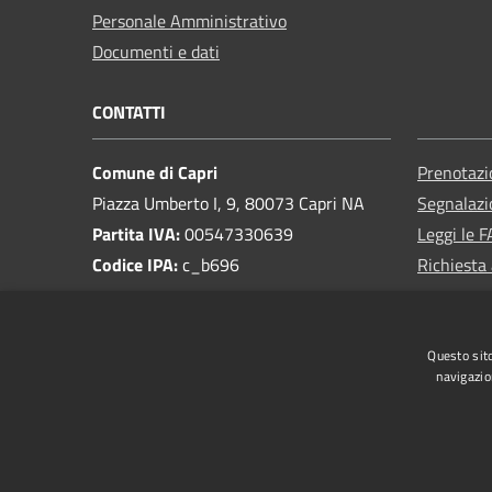
Personale Amministrativo
Documenti e dati
CONTATTI
Comune di Capri
Prenotaz
Piazza Umberto I, 9, 80073 Capri NA
Segnalazi
Partita IVA:
00547330639
Leggi le 
Codice IPA:
c_b696
Richiesta
PEC:
protocollo.cittadicapri@legalmail.it
Email:
ufficiostampa@cittadicapri.it
Questo sito
Centralino Unico:
081 8386201
navigazio