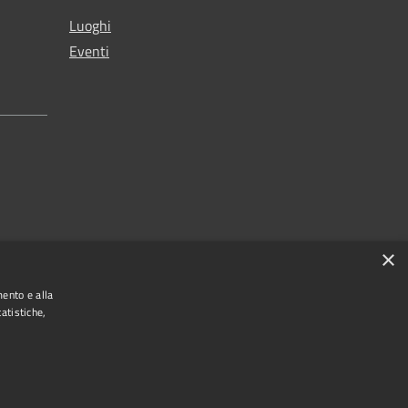
Luoghi
Eventi
×
zi
mento e alla
atistiche,