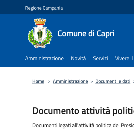
Salta al contenuto principale
Regione Campania
Comune di Capri
Amministrazione
Novità
Servizi
Vivere 
Home
>
Amministrazione
>
Documenti e dati
Documento attività politi
Documenti legati all'attività politica del Pres