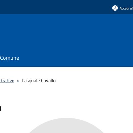
Accedi al
il Comune
trativo
>
Pasquale Cavallo
o