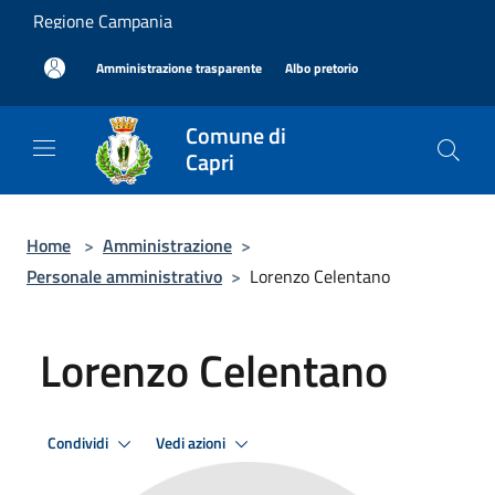
Salta al contenuto principale
Regione Campania
|
|
Amministrazione trasparente
Albo pretorio
Comune di
Capri
Home
>
Amministrazione
>
Personale amministrativo
>
Lorenzo Celentano
Lorenzo Celentano
Condividi
Vedi azioni