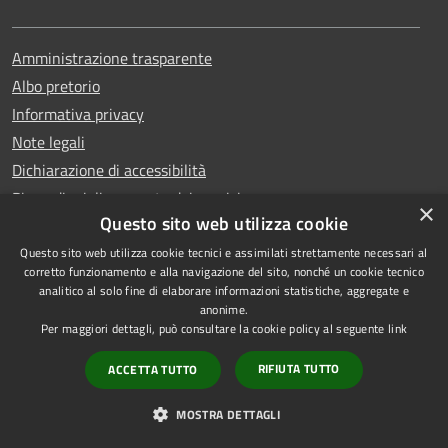
Amministrazione trasparente
Albo pretorio
Informativa privacy
Note legali
Dichiarazione di accessibilità
Piano di miglioramento dei servizi
×
Questo sito web utilizza cookie
Questo sito web utilizza cookie tecnici e assimilati strettamente necessari al
corretto funzionamento e alla navigazione del sito, nonché un cookie tecnico
analitico al solo fine di elaborare informazioni statistiche, aggregate e
RSS
Copyright © 2026 • Comune di
anonime.
Accessibilità
Capri • Powered by
Per maggiori dettagli, può consultare la cookie policy al seguente
link
Privacy
Municipium
Accesso
•
RIFIUTA TUTTO
ACCETTA TUTTO
Cookie
redazione
Mappa del sito
MOSTRA DETTAGLI