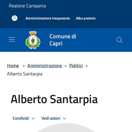
Salta al contenuto principale
Regione Campania
|
|
Amministrazione trasparente
Albo pretorio
Comune di
Capri
Home
>
Amministrazione
>
Politici
>
Alberto Santarpia
Alberto Santarpia
Condividi
Vedi azioni