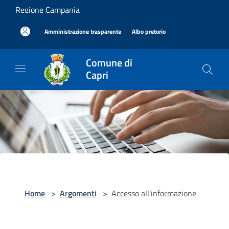
Salta al contenuto principale
Regione Campania
|
|
Amministrazione trasparente
Albo pretorio
Comune di
Capri
Home
>
Argomenti
>
Accesso all'informazione