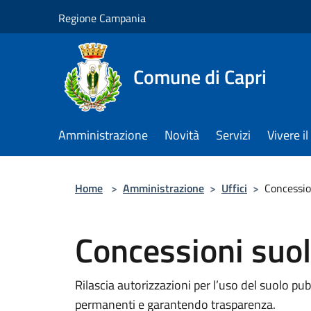
Salta al contenuto principale
Regione Campania
Comune di Capri
Amministrazione
Novità
Servizi
Vivere 
Home
>
Amministrazione
>
Uffici
>
Concessio
Concessioni suol
Rilascia autorizzazioni per l’uso del suolo p
permanenti e garantendo trasparenza.