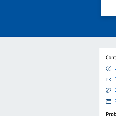
Cont
Prob