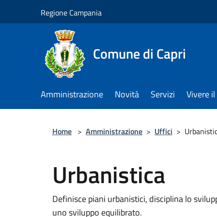
Salta al contenuto principale
Regione Campania
Comune di Capri
Amministrazione
Novità
Servizi
Vivere 
Home
>
Amministrazione
>
Uffici
>
Urbanisti
Urbanistica
Definisce piani urbanistici, disciplina lo svilu
uno sviluppo equilibrato.