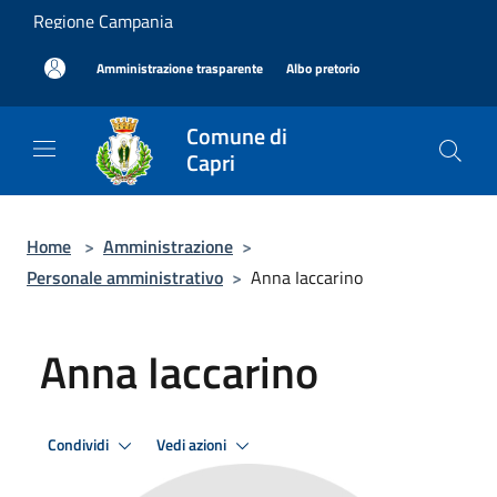
Salta al contenuto principale
Regione Campania
|
|
Amministrazione trasparente
Albo pretorio
Comune di
Capri
Home
>
Amministrazione
>
Personale amministrativo
>
Anna Iaccarino
Anna Iaccarino
Condividi
Vedi azioni