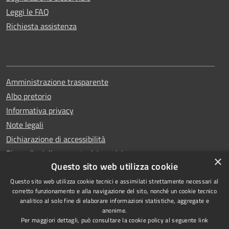
Leggi le FAQ
Richiesta assistenza
Amministrazione trasparente
Albo pretorio
Informativa privacy
Note legali
Dichiarazione di accessibilità
Piano di miglioramento dei servizi
×
Questo sito web utilizza cookie
Questo sito web utilizza cookie tecnici e assimilati strettamente necessari al
corretto funzionamento e alla navigazione del sito, nonché un cookie tecnico
analitico al solo fine di elaborare informazioni statistiche, aggregate e
RSS
Copyright © 2026 • Comune di
anonime.
Accessibilità
Capri • Powered by
Per maggiori dettagli, può consultare la cookie policy al seguente
link