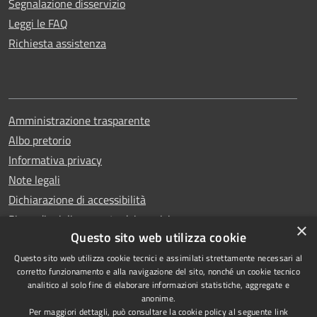
Segnalazione disservizio
Leggi le FAQ
Richiesta assistenza
Amministrazione trasparente
Albo pretorio
Informativa privacy
Note legali
Dichiarazione di accessibilità
Piano di miglioramento dei servizi
×
Questo sito web utilizza cookie
Questo sito web utilizza cookie tecnici e assimilati strettamente necessari al
corretto funzionamento e alla navigazione del sito, nonché un cookie tecnico
analitico al solo fine di elaborare informazioni statistiche, aggregate e
RSS
Copyright © 2026 • Comune di
anonime.
Accessibilità
Capri • Powered by
Per maggiori dettagli, può consultare la cookie policy al seguente
link