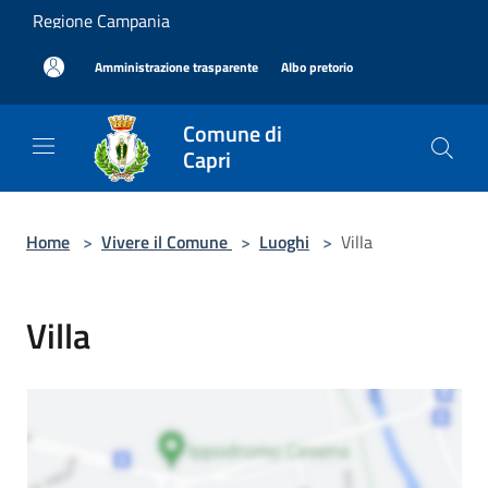
Salta al contenuto principale
Regione Campania
|
|
Amministrazione trasparente
Albo pretorio
Comune di
Capri
Home
>
Vivere il Comune
>
Luoghi
>
Villa
Villa