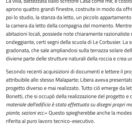
La villa, battezzata dallo scrittore Casa come me, è costit
aprono quattro grandi finestre, costruite in modo da off
poi lo studio, la stanza da letto, un piccolo appartamento p
la camera da letto della compagna del momento. Mentre ri
abitazioni locali, possiede note chiaramente razionaliste
ondeggiante, certi segni della scuola di Le Corbusier. La 
gradonata, che sale ampliandosi sulla terrazza solare de
diviene parte delle strutture naturali della roccia e crea
Secondo recenti acquisizioni di documenti e lettere il prog
attribuibile allo stesso Malaparte; Libera aveva presenta
progetto diverso e mai realizzato. Tutto ciò emerge da let
Bonetti, che si occupò della realizzazione del progetto e
materiale dell'edificio è stata effettuata su disegni propri ma
piante, sezioni ecc.
» Questo spiegherebbe anche la modesti
riferita al puro lavoro tecnico-esecutivo.