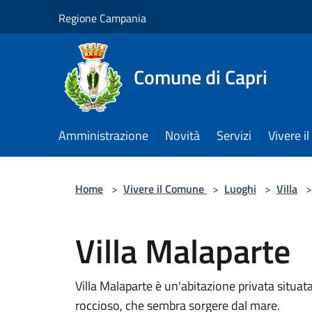
Salta al contenuto principale
Regione Campania
Comune di Capri
Amministrazione
Novità
Servizi
Vivere 
Home
>
Vivere il Comune
>
Luoghi
>
Villa
>
Villa Malaparte
Villa Malaparte è un'abitazione privata situata
roccioso, che sembra sorgere dal mare.