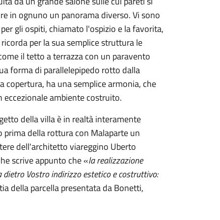
uita da un grande salone sulle cui pareti si
rire in ognuno un panorama diverso. Vi sono
er gli ospiti, chiamato l'ospizio e la favorita,
corda per la sua semplice struttura le
 come il tetto a terrazza con un paravento
sua forma di parallelepipedo rotto dalla
lla copertura, ha una semplice armonia, che
 un eccezionale ambiente costruito.
etto della villa è in realtà interamente
to prima della rottura con Malaparte un
tere dell'architetto viareggino Uberto
 che scrive appunto che «
la realizzazione
 dietro Vostro indirizzo estetico e costruttivo:
a della parcella presentata da Bonetti,