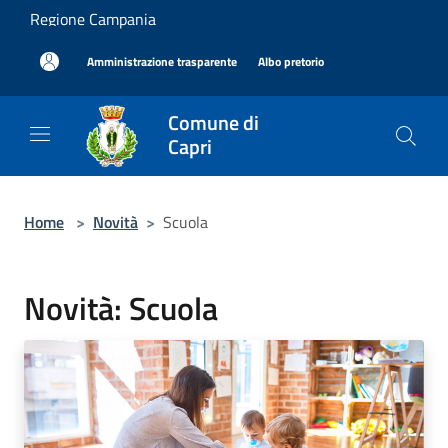
Salta al contenuto principale
Regione Campania
|
|
Amministrazione trasparente
Albo pretorio
Comune di
Capri
Home
>
Novità
>
Scuola
Novità: Scuola