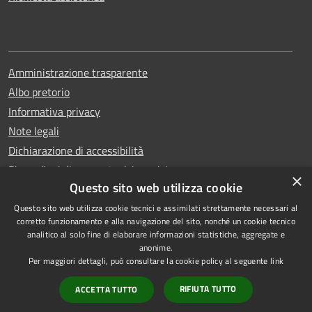
Amministrazione trasparente
Albo pretorio
Informativa privacy
Note legali
Dichiarazione di accessibilità
Piano di miglioramento dei servizi
×
Questo sito web utilizza cookie
Questo sito web utilizza cookie tecnici e assimilati strettamente necessari al
corretto funzionamento e alla navigazione del sito, nonché un cookie tecnico
analitico al solo fine di elaborare informazioni statistiche, aggregate e
RSS
Copyright © 2026 • Comune di
anonime.
Accessibilità
Capri • Powered by
Per maggiori dettagli, può consultare la cookie policy al seguente
link
Privacy
Municipium
Accesso
•
RIFIUTA TUTTO
ACCETTA TUTTO
Cookie
redazione