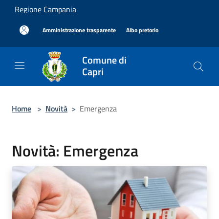
Salta al contenuto principale
Regione Campania
|
|
Amministrazione trasparente
Albo pretorio
Comune di
Capri
Home
>
Novità
>
Emergenza
Novità: Emergenza