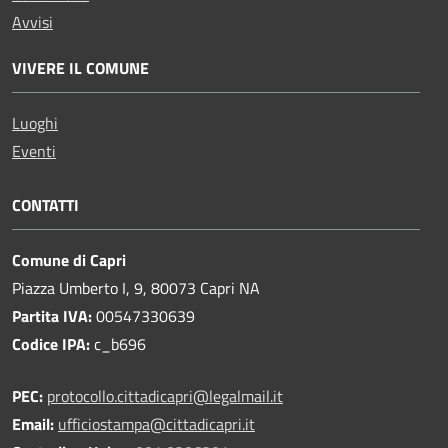
Avvisi
VIVERE IL COMUNE
Luoghi
Eventi
CONTATTI
Comune di Capri
Piazza Umberto I, 9, 80073 Capri NA
Partita IVA:
00547330639
Codice IPA:
c_b696
PEC:
protocollo.cittadicapri@legalmail.it
Email:
ufficiostampa@cittadicapri.it