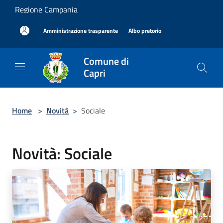
Salta al contenuto principale
Regione Campania
|
|
Amministrazione trasparente
Albo pretorio
Comune di
Capri
Home
>
Novità
>
Sociale
Novità: Sociale