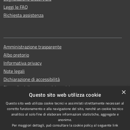
Leggi le FAQ
Richiesta assistenza
Amministrazione trasparente
Albo pretorio
Informativa privacy
Note legali
Dichiarazione di accessibilità
Piano di miglioramento dei servizi
×
Questo sito web utilizza cookie
Questo sito web utilizza cookie tecnici e assimilati strettamente necessari al
corretto funzionamento e alla navigazione del sito, nonché un cookie tecnico
analitico al solo fine di elaborare informazioni statistiche, aggregate e
RSS
Copyright © 2026 • Comune di
anonime.
Accessibilità
Capri • Powered by
Per maggiori dettagli, può consultare la cookie policy al seguente
link